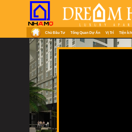
Chủ Đầu Tư
Tổng Quan Dự Án
Vị Trí
Tiện Ích